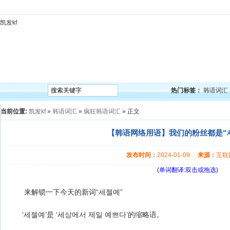
凯发kf
凯发kf
韩语入门
韩语语法
韩语词汇
韩语听力
韩语口语
韩语阅读
韩语视频
韩
热门标签：
韩语词汇
当前位置:
凯发kf
»
韩语词汇
»
疯狂韩语词汇
» 正文
【韩语网络用语】我们的粉丝都是“세
发布时间：
2024-01-09
来源：
互
(单词翻译:双击或拖选)
来解锁一下今天的新词“세젤예”
‘세젤예’是 ‘세상에서 제일 예쁘다’的缩略语。