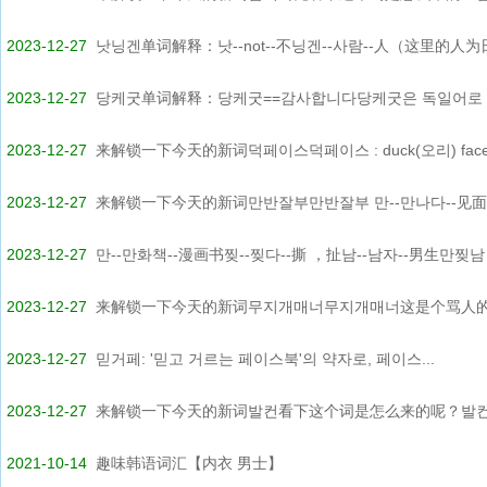
2023-12-27
낫닝겐单词解释：낫--not--不닝겐--사람--人（这里的人为日
2023-12-27
당케굿单词解释：당케굿==감사합니다당케굿은 독일어로 dan
2023-12-27
来解锁一下今天的新词덕페이스덕페이스 : duck(오리) face(
2023-12-27
来解锁一下今天的新词만반잘부만반잘부 만--만나다--见面（
2023-12-27
만--만화책--漫画书찢--찢다--撕 ，扯남--남자--男生만찢남（
2023-12-27
来解锁一下今天的新词무지개매너무지개매너这是个骂人的话
2023-12-27
믿거페: '믿고 거르는 페이스북'의 약자로, 페이스...
2023-12-27
来解锁一下今天的新词발컨看下这个词是怎么来的呢？발컨--발
2021-10-14
趣味韩语词汇【内衣 男士】