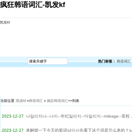
疯狂韩语词汇-凯发kf
凯发kf
凯发kf
韩语入门
韩语语法
韩语词汇
韩语听力
韩语口语
韩语阅读
韩语视频
韩
热门标签：
韩语词汇
当前位置 :
凯发kf
»
韩语词汇
»
疯狂韩语词汇
>>列表
2023-12-27
나일리지나--나이--年纪일리지--마일리지--mileage--里程，
2023-12-27
来解锁一下今天的新词남이사先看下这个词是怎么来的？남: 