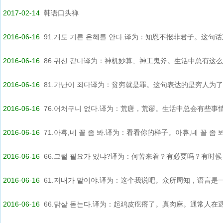
2017-02-14
韩语口头禅
2016-06-16
91.개도 기른 은혜를 안다.译为：知恩不报非君子。这句话直
2016-06-16
86.귀신 같다译为：神机妙算、神工鬼斧。生活中总有这么一
2016-06-16
81.가난이 죄다译为：贫穷就是罪。这句表达的是穷人为了活
2016-06-16
76.어처구니 없다.译为：荒唐，荒谬。生活中总会有些事情是
2016-06-16
71.아휴,네 꼴 좀 봐.译为：看看你的样子。아휴,네 꼴 좀 봐..
2016-06-16
66.그럴 필요가 있냐?译为：何苦来着？有必要吗？有时候，
2016-06-16
61.저내가 말이야.译为：这个我说吧。众所周知，语言是一门
2016-06-16
66.닭살 돋는다.译为：起鸡皮疙瘩了。真肉麻。通常人在遇冷