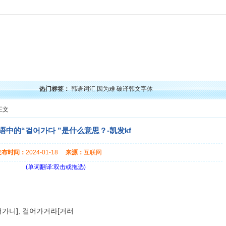
力
韩语口语
韩语阅读
韩语视频
韩语考试
学习经验
韩国文化
韩国娱乐
留学韩
热门标签：
韩语词汇
因为难
破译韩文字体
正文
语中的“걸어가다 ”是什么意思？-凯发kf
发布时间：
2024-01-18
来源：
互联网
(单词翻译:双击或拖选)
러가니], 걸어가거라[거러