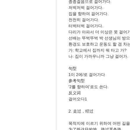
종종걸음으로 걸어가다.
저벅저벅 걸어가다.
집을 향하여 걸어가다.
천천히 걸어가다.
터벅터벅 걸어가다.
다리가 아파서 더 이상은 못 걸어
선배는 뚜벅뚜벅 박 선생님의 방으
환경도 보호하고 운동도 할 겸 차
가: 학교에서 집까지 뭐 타고 가?
나: 집이 가까우니까 그냥 걸어가.
句型
1이 2에/로 걸어가다
参考句型
'2를 향하여'로도 쓴다.
反义词
걸어오다1
2. 走过，经过
목적지에 이르기 위하여 어떤 길을
为了抵达目的地，路过某条路。