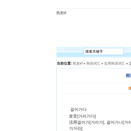
凯发kf
凯发kf
韩语入门
韩语语法
韩语词汇
韩语听
当前位置:
凯发kf
»
韩语词汇
»
实用韩语词汇
» 
韩
걸어가다
发音[거러가다]
活用걸어가[거러가], 걸어가니[거
가거라]