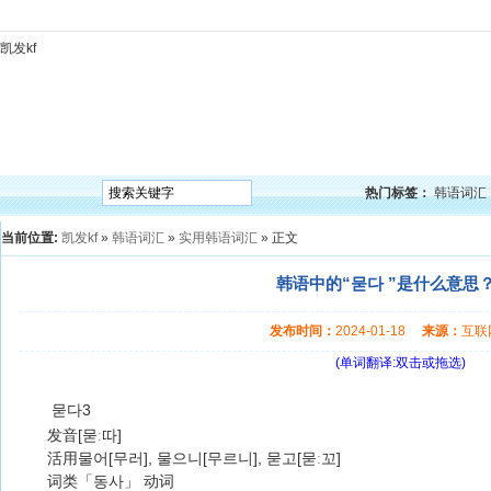
凯发kf
凯发kf
韩语入门
韩语语法
韩语词汇
韩语听力
韩语口语
韩语阅读
韩语视频
韩
热门标签：
韩语词汇
当前位置:
凯发kf
»
韩语词汇
»
实用韩语词汇
» 正文
韩语中的“묻다 ”是什么意思？
发布时间：
2024-01-18
来源：
互
(单词翻译:双击或拖选)
묻다3
发音[묻ː따]
活用물어[무러], 물으니[무르니], 묻고[묻ː꼬]
词类「동사」 动词