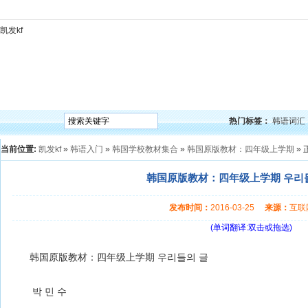
凯发kf
凯发kf
韩语入门
韩语语法
韩语词汇
韩语听力
韩语口语
韩语阅读
韩语视频
韩
热门标签：
韩语词汇
当前位置:
凯发kf
»
韩语入门
»
韩国学校教材集合
»
韩国原版教材：四年级上学期
» 
韩国原版教材：四年级上学期 우리들의
发布时间：
2016-03-25
来源：
互
(单词翻译:双击或拖选)
韩国原版教材：四年级上学期 우리들의 글
박 민 수