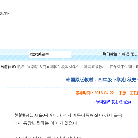
凯发kf
凯发kf
韩语入门
韩语语法
韩语词汇
韩语听力
韩语口语
韩语阅读
韩语视频
韩
热门标签：
韩语词汇
当前位置:
凯发kf
»
韩语入门
»
韩国学校教材集合
»
韩国原版教材：四年级下学期
» 
韩国原版教材：四年级下学期 秋史 金
发布时间：
2016-04-22
来源：
互
(单词翻译:双击或拖选)
朝鮮時代, 서울.땅거미가 져서 어둑어둑해질 때까지 골목
에서 흙장난을하는 아이가 있었다.