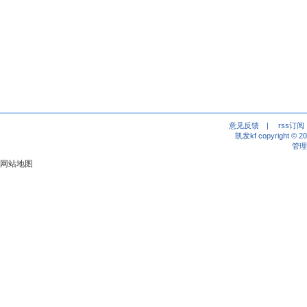
意见反馈
|
rss订阅
凯发kf copyright © 2
管理
网站地图