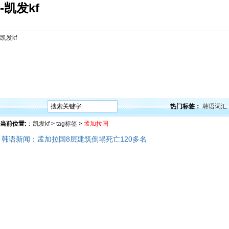
-凯发kf
凯发kf
凯发kf
韩语入门
韩语语法
韩语词汇
韩语听力
韩语口语
韩语阅读
韩语视频
韩
热门标签：
韩语词汇
当前位置:
：
凯发kf
>
tag标签
>
孟加拉国
韩语新闻：孟加拉国8层建筑倒塌死亡120多名