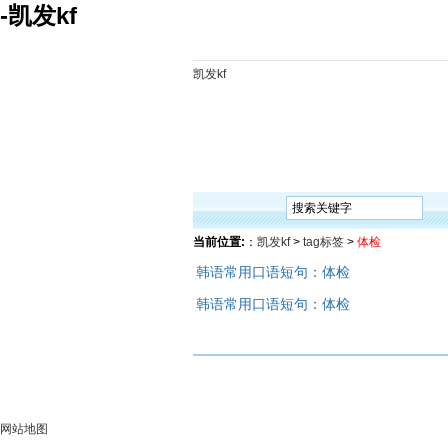
-凯发kf
凯发kf
凯发kf
韩语入门
韩语语法
韩语词汇
韩语听
当前位置:
：
凯发kf
>
tag标签
>
体检
韩语常用口语短句：体检
韩语常用口语短句：体检
网站地图