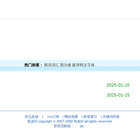
力
韩语口语
韩语阅读
韩语视频
韩语考试
学习经验
韩国文化
韩国娱乐
留学韩
热门标签：
韩语词汇
因为难
破译韩文字体
2025-01-15
2025-01-15
意见反馈
|
rss订阅
|
网站地图
|
标签索引
|
关键词列表
凯发kf copyright © 2007-2008
凯发kf
all rights reserved.
管理员邮箱： qq：