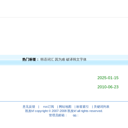
力
韩语口语
韩语阅读
韩语视频
韩语考试
学习经验
韩国文化
韩国娱乐
留学韩
热门标签：
韩语词汇
因为难
破译韩文字体
2025-01-15
2010-06-23
意见反馈
|
rss订阅
|
网站地图
|
标签索引
|
关键词列表
凯发kf copyright © 2007-2008
凯发kf
all rights reserved.
管理员邮箱： qq：