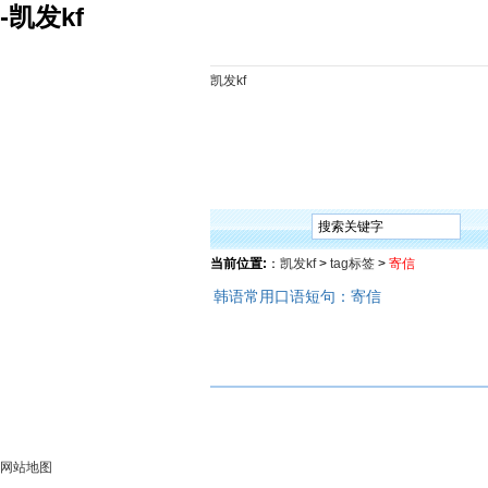
-凯发kf
凯发kf
凯发kf
韩语入门
韩语语法
韩语词汇
韩语听
当前位置:
：
凯发kf
>
tag标签
>
寄信
韩语常用口语短句：寄信
网站地图