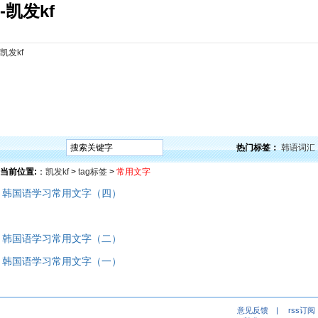
-凯发kf
凯发kf
凯发kf
韩语入门
韩语语法
韩语词汇
韩语听力
韩语口语
韩语阅读
韩语视频
韩
热门标签：
韩语词汇
当前位置:
：
凯发kf
>
tag标签
>
常用文字
韩国语学习常用文字（四）
韩国语学习常用文字（二）
韩国语学习常用文字（一）
意见反馈
|
rss订阅