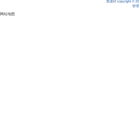
凯发kf copyright © 2
管理
网站地图