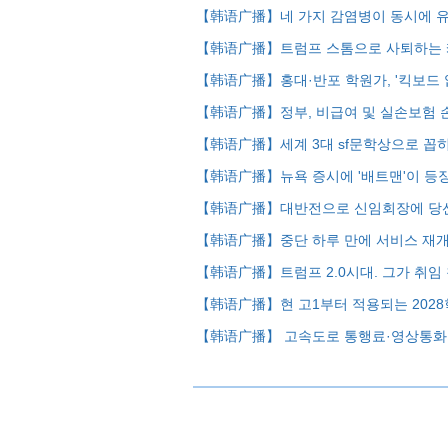
【韩语广播】네 가지 감염병이 동시에 유
【韩语广播】트럼프 스톰으로 사퇴하는 
【韩语广播】홍대·반포 학원가, '킥보드 
【韩语广播】정부, 비급여 및 실손보험 
【韩语广播】세계 3대 sf문학상으로 꼽히는
【韩语广播】뉴욕 증시에 '배트맨'이 등장
【韩语广播】대반전으로 신임회장에 당선
【韩语广播】중단 하루 만에 서비스 재개한
【韩语广播】트럼프 2.0시대. 그가 취임
【韩语广播】현 고1부터 적용되는 2028
【韩语广播】 고속도로 통행료·영상통화가