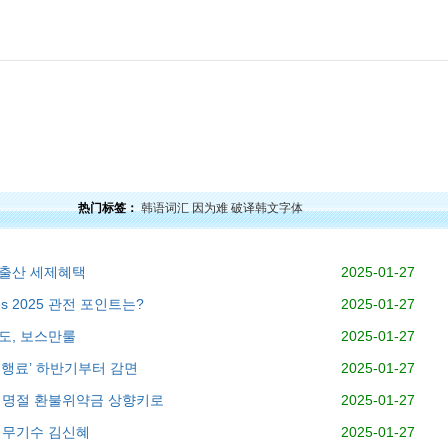
力
韩语口语
韩语阅读
韩语视频
韩语考试
学习经验
韩国文化
韩国娱乐
留学韩
热门标签：
韩语词汇
因为难
破译韩文字体
혼출산 세제혜택
2025-01-27
 2025 관전 포인트는?
2025-01-27
도, 보스만룰
2025-01-27
행료’ 하반기부터 감면
2025-01-27
설 명절 환불위약금 상향키로
2025-01-27
 무기수 김신혜
2025-01-27