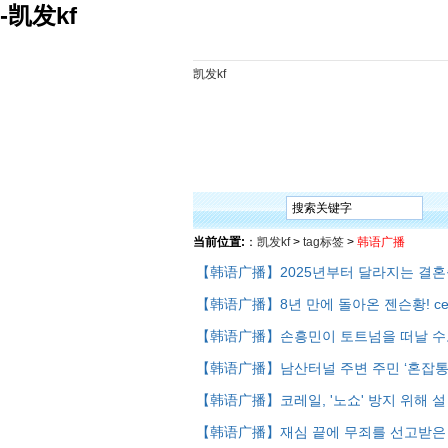
-凯发kf
凯发kf
凯发kf
韩语入门
韩语语法
韩语词汇
韩语听
当前位置:
：
凯发kf
>
tag标签
>
韩语广播
【韩语广播】2025년부터 달라지는 결
【韩语广播】8년 만에 돌아온 젠슨황! ces
【韩语广播】손흥민이 토트넘을 떠날 수
【韩语广播】남산터널 주변 주민 ‘혼잡통
【韩语广播】코레일, '노쇼' 방지 위해 
【韩语广播】재심 끝에 무죄를 선고받은