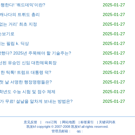
행한다! '쿼드데믹'이란?
2025-01-27
캐나다의 트뤼도 총리
2025-01-27
없는 거리' 최초 지정
2025-01-27
손보기로
2025-01-27
 필립 k. 딕상
2025-01-27
했다? 2025년 주목해야 할 기술주는?
2025-01-27
된 유승민 신임 대한체육회장
2025-01-27
 틱톡! 트럼프 대통령 덕?
2025-01-27
 첫 날 서명한 행정명령들은?
2025-01-27
학년도 수능 시험 및 점수 체제
2025-01-27
 무료! 설날을 알차게 보내는 방법은?
2025-01-27
意见反馈
|
rss订阅
|
网站地图
|
标签索引
|
关键词列表
凯发kf copyright © 2007-2008
凯发kf
all rights reserved.
管理员邮箱： qq：