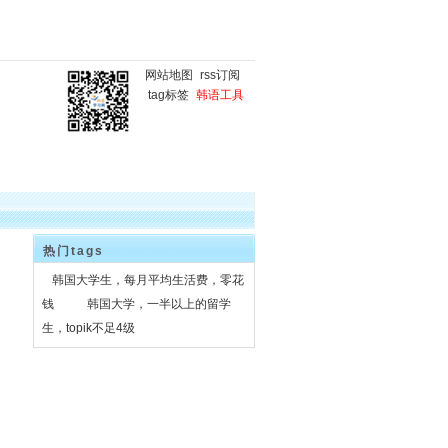
网站地图
rss订阅
tag标签
韩语工具
国
韩语微课堂
韩语写作
热门tags
韩国大学生，每月平均生活费，零花
钱
韩国大学，一半以上的留学
生，topik不足4级