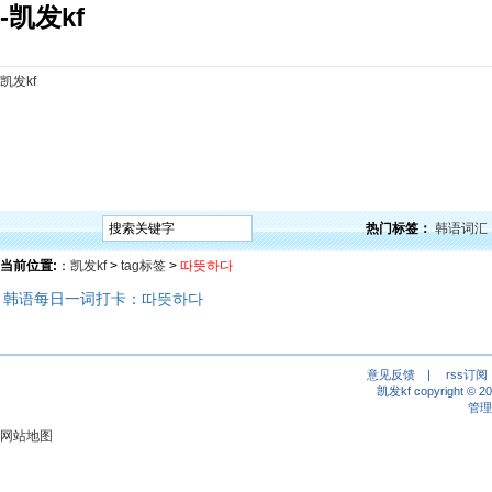
-凯发kf
凯发kf
凯发kf
韩语入门
韩语语法
韩语词汇
韩语听力
韩语口语
韩语阅读
韩语视频
韩
热门标签：
韩语词汇
当前位置:
：
凯发kf
>
tag标签
>
따뜻하다
韩语每日一词打卡：따뜻하다
意见反馈
|
rss订阅
凯发kf copyright © 2
管理
网站地图