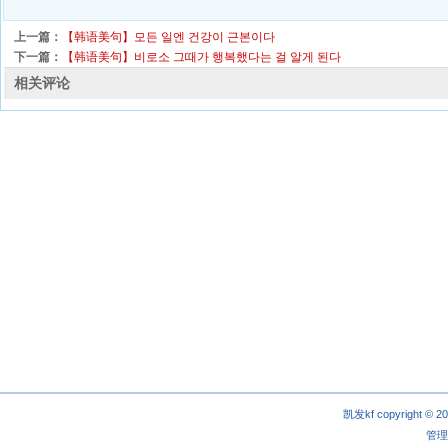
上一篇：
【韩语美句】모든 일엔 건강이 근본이다
下一篇：
【韩语美句】비로소 그때가 행복했다는 걸 알게 된다
相关评论
凯发kf copyright © 2
管理