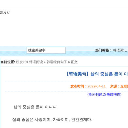
凯发kf
凯发kf
韩语入门
韩语语法
韩语词汇
韩语听力
韩语口语
韩语阅读
韩语视频
韩
热门标签：
韩语词汇
当前位置:
凯发kf
»
韩语阅读
»
韩语经典句子
» 正文
【韩语美句】삶의 중심은 돈이 아
发布时间：
2022-04-11
来源：
互
(单词翻译:双击或拖选)
삶의 중심은 돈이 아니다.
삶의 중심은 사랑이며, 가족이며, 인간관계다.