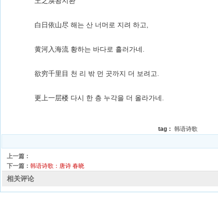
王之涣왕지환
白日依山尽 해는 산 너머로 지려 하고,
黄河入海流 황하는 바다로 흘러가네.
欲穷千里目 천 리 밖 먼 곳까지 더 보려고.
更上一层楼 다시 한 층 누각을 더 올라가네.
tag：
韩语诗歌
上一篇：
下一篇：
韩语诗歌：唐诗 春晓
相关评论