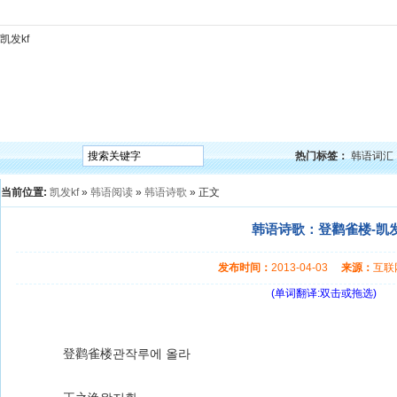
凯发kf
凯发kf
韩语入门
韩语语法
韩语词汇
韩语听力
韩语口语
韩语阅读
韩语视频
韩
热门标签：
韩语词汇
当前位置:
凯发kf
»
韩语阅读
»
韩语诗歌
» 正文
韩语诗歌：登鹳雀楼-凯发
发布时间：
2013-04-03
来源：
互
(单词翻译:双击或拖选)
登鹳雀楼관작루에 올라