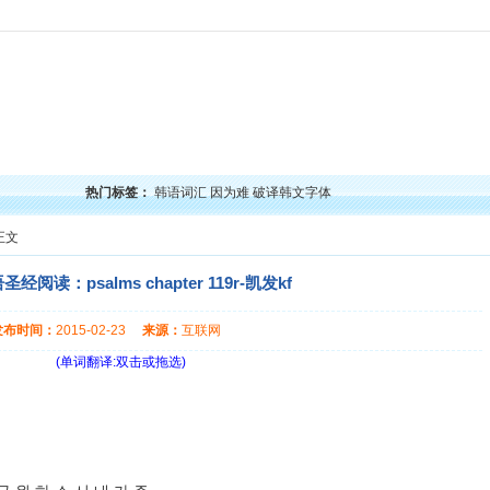
力
韩语口语
韩语阅读
韩语视频
韩语考试
学习经验
韩国文化
韩国娱乐
留学韩
热门标签：
韩语词汇
因为难
破译韩文字体
正文
圣经阅读：psalms chapter 119r-凯发kf
发布时间：
2015-02-23
来源：
互联网
(单词翻译:双击或拖选)