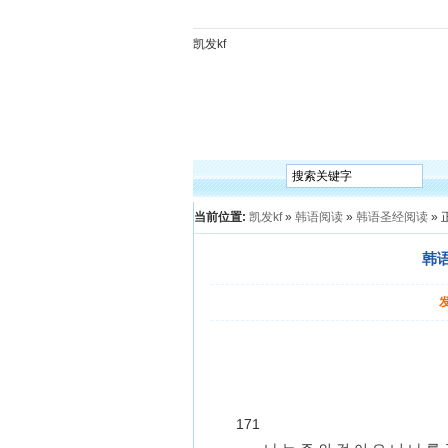
凯发kf
凯发kf
韩语入门
韩语语法
韩语词汇
韩语听
当前位置:
凯发kf
»
韩语阅读
»
韩语圣经阅读
» 
韩语
171