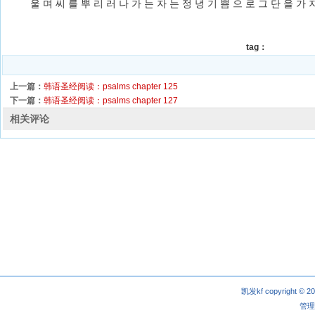
울 며 씨 를 뿌 리 러 나 가 는 자 는 정 녕 기 쁨 으 로 그 단 을 가 
tag：
上一篇：
韩语圣经阅读：psalms chapter 125
下一篇：
韩语圣经阅读：psalms chapter 127
相关评论
凯发kf copyright © 2
管理