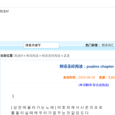
凯发kf
凯发kf
韩语入门
韩语语法
韩语词汇
韩语听力
韩语口语
韩语阅读
韩语视频
韩
热门标签：
韩语词汇
当前位置:
凯发kf
»
韩语阅读
»
韩语圣经阅读
» 正文
韩语圣经阅读：psalms chapter 
发布时间：
2015-06-19
来源：
互
(单词翻译:双击或拖选)
1
( 성 전 에 올 라 가 는 노 래 ) 여 호 와 께 서 시 온 의 포 로
를 돌 리 실 때 에 우 리 가 꿈 꾸 는 것 같 았 도 다