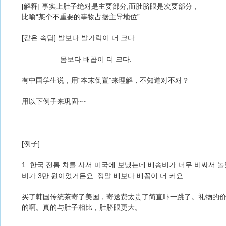
[解释] 事实上肚子绝对是主要部分,而肚脐眼是次要部分，
比喻“某个不重要的事物占据主导地位”
[같은 속담] 발보다 발가락이 더 크다.
몸보다 배꼽이 더 크다.
有中国学生说，用“本末倒置”来理解，不知道对不对？
用以下例子来巩固~~
[例子]
1. 한국 전통 차를 사서 미국에 보냈는데 배송비가 너무 비싸서 놀
비가 3만 원이었거든요. 정말 배보다 배꼽이 더 커요.
买了韩国传统茶寄了美国，寄送费太贵了简直吓一跳了。礼物的价
的啊。真的与肚子相比，肚脐眼更大。