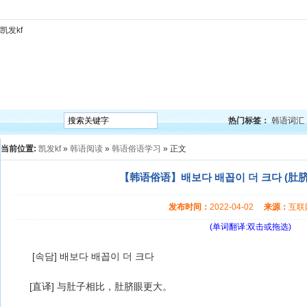
凯发kf
凯发kf
韩语入门
韩语语法
韩语词汇
韩语听力
韩语口语
韩语阅读
韩语视频
韩
热门标签：
韩语词汇
当前位置:
凯发kf
»
韩语阅读
»
韩语俗语学习
» 正文
【韩语俗语】배보다 배꼽이 더 크다 (肚脐
发布时间：
2022-04-02
来源：
互
(单词翻译:双击或拖选)
[속담] 배보다 배꼽이 더 크다
[直译] 与肚子相比，肚脐眼更大。