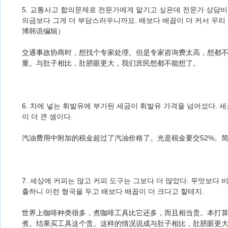
5. 교통사고 합의문제로 전문가에게 맡기고 싶은데 전문가 상담비
의금보다 그게 더 부담스러우니까요. 배보다 배꼽이 더 커서 우리
博韩语编辑）
交通事故协商时，想找个专家处理。但是专家咨询费太高，想都
重。与肚子相比，肚脐眼更大，我们庶民想都不能想了。
6. 차에 넣는 휘발유에 부가된 세금이 휘발유 가격을 넘어섰다. 세
이 더 큰 셈이다.
汽油费用中附加的税金超过了汽油价格了。光是税金要交52%。
7. 세상에 커피는 많고 커피 도구는 그보다 더 많았다. 무엇보다 비
출하니 이런 형국을 두고 배보다 배꼽이 더 크다고 할테지.
世界上咖啡种类很多，煮咖啡工具比它还多，而且相当贵。本打
煮。结果买工具这个贵。这样的情况说成与肚子相比，肚脐眼更