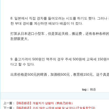
8. 일본에서 직접 경차를 들여오려는 시도를 하기도 했다. 그러나
한 부대 경비를 계산하면 배보다 배꼽이 더 컸다.
打算从日本进口小型车，但是算起关税，搬运费，还有各种各样
肚脐眼更大。
9. 출고가격이 500원인 맥주의 경우 주세 500원에 교육세 150
다고 할 수 있다.
出库价格是500元的啤酒，加酒税500元，教育税150元。这个
tag：
韩语
上一篇：
【韩语俗语】개팔자가 상팔자（狗命乃好命）
下一篇：
【韩语俗语】가지 많은 나무에 바람 잘 날 없다 (子女多无宁日)