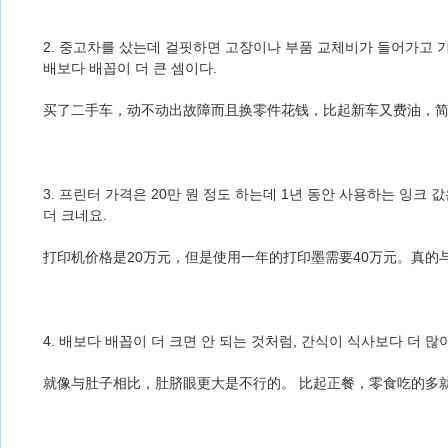
2. 중고차를 샀는데 걸핏하면 고장이나 부품 교체비가 들어가고 
배보다 배꼽이 더 큰 셈이다.
买了二手车，动不动出故障而且换零件花钱，比起新车又费油，
3. 프린터 가격은 20만 원 정도 하는데 1년 동안 사용하는 잉크 
더 크네요.
打印机价格是20万元，但是使用一年的打印墨需要40万元。真的
4. 배보다 배꼽이 더 크면 안 되는 것처럼, 간식이 식사보다 더 많
就像与肚子相比，肚脐眼更大是不行的。 比起正餐，零食吃的多