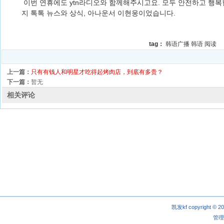
이번 연휴에도 ytn라디오와 함께해주시고요. 모두 안전하고 행복
지 톡톡 뉴스와 상식, 아나운서 이현웅이었습니다.
tag：
韩语广播
韩语
阅读
上一篇：
只有有钱人和明星才吃得起烤肉店，到底有多贵？
下一篇：
暂无
相关评论
凯发kf copyright © 2
管理