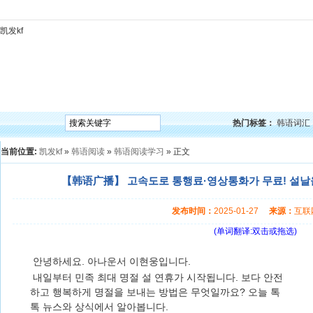
凯发kf
凯发kf
韩语入门
韩语语法
韩语词汇
韩语听力
韩语口语
韩语阅读
韩语视频
韩
热门标签：
韩语词汇
当前位置:
凯发kf
»
韩语阅读
»
韩语阅读学习
» 正文
【韩语广播】 고속도로 통행료·영상통화가 무료! 설날을
发布时间：
2025-01-27
来源：
互
(单词翻译:双击或拖选)
안녕하세요. 아나운서 이현웅입니다.
내일부터 민족 최대 명절 설 연휴가 시작됩니다. 보다 안전
하고 행복하게 명절을 보내는 방법은 무엇일까요? 오늘 톡
톡 뉴스와 상식에서 알아봅니다.