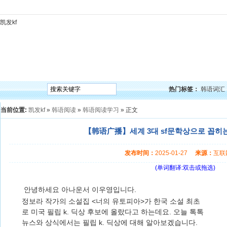
凯发kf
凯发kf
韩语入门
韩语语法
韩语词汇
韩语听力
韩语口语
韩语阅读
韩语视频
韩
热门标签：
韩语词汇
当前位置:
凯发kf
»
韩语阅读
»
韩语阅读学习
» 正文
【韩语广播】세계 3대 sf문학상으로 꼽히는 
发布时间：
2025-01-27
来源：
互
(单词翻译:双击或拖选)
안녕하세요 아나운서 이우영입니다.
정보라 작가의 소설집 <너의 유토피아>가 한국 소설 최초
로 미국 필립 k. 딕상 후보에 올랐다고 하는데요. 오늘 톡톡
뉴스와 상식에서는 필립 k. 딕상에 대해 알아보겠습니다.