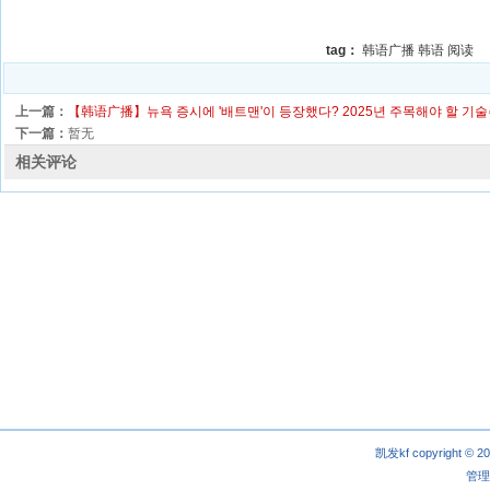
tag：
韩语广播
韩语
阅读
上一篇：
【韩语广播】뉴욕 증시에 '배트맨'이 등장했다? 2025년 주목해야 할 기
下一篇：
暂无
相关评论
凯发kf copyright © 2
管理