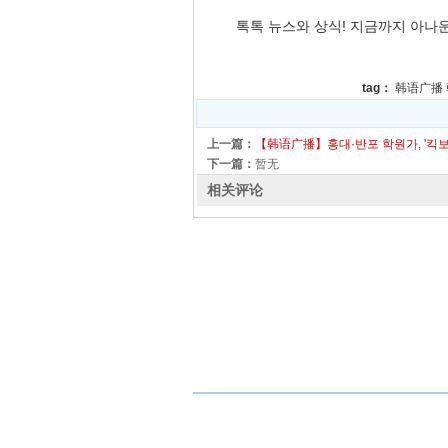
톡톡 뉴스와 상식! 지금까지 아나
tag：
韩语广播
上一篇：
【韩语广播】홍대·반포 학원가, '킥보
下一篇：
暂无
相关评论