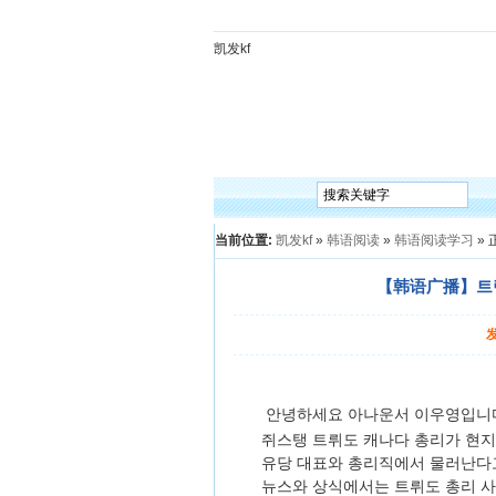
凯发kf
凯发kf
韩语入门
韩语语法
韩语词汇
韩语听
当前位置:
凯发kf
»
韩语阅读
»
韩语阅读学习
» 
【韩语广播】트럼
안녕하세요 아나운서 이우영입니
쥐스탱 트뤼도 캐나다 총리가 현지
유당 대표와 총리직에서 물러난다고
뉴스와 상식에서는 트뤼도 총리 