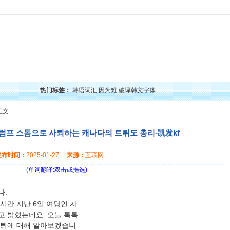
力
韩语口语
韩语阅读
韩语视频
韩语考试
学习经验
韩国文化
韩国娱乐
留学韩
热门标签：
韩语词汇
因为难
破译韩文字体
正文
프 스톰으로 사퇴하는 캐나다의 트뤼도 총리-凯发kf
发布时间：
2025-01-27
来源：
互联网
(单词翻译:双击或拖选)
다.
시간 지난 6일 여당인 자
 밝혔는데요. 오늘 톡톡
사퇴에 대해 알아보겠습니