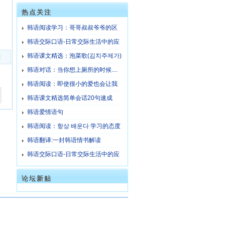
热点关注
韩语阅读学习：哥哥叔叔爷爷的区
分
韩语交际口语-日常交际生活中的应
酬话 3
韩语课文精选：泡菜歌(김치주제가)
]
韩语对话：当你想上厕所的时候....
韩语阅读：即使很小的爱也会让我
们幸福
韩语课文精选简单会话20句速成
韩语爱情语句
韩语阅读：항상 배운다 学习的态度
韩语翻译:一封韩语情书解读
韩语交际口语-日常交际生活中的应
酬话 1
论坛新贴