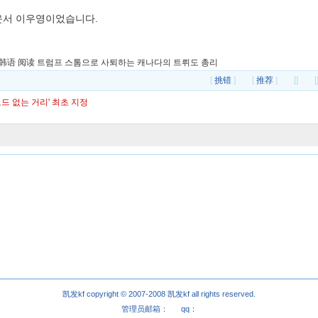
운서 이우영이었습니다.
韩语
阅读
트럼프 스톰으로 사퇴하는 캐나다의 트뤼도 총리
[
挑错
]
[
推荐
]
[]
[
드 없는 거리' 최초 지정
凯发kf copyright © 2007-2008
凯发kf
all rights reserved.
管理员邮箱： qq：