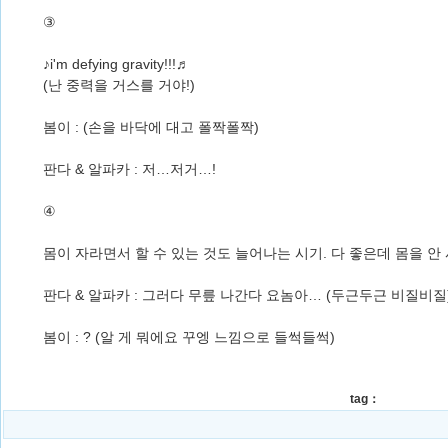
③
♪i'm defying gravity!!!♬
(난 중력을 거스를 거야!)
봄이 : (손을 바닥에 대고 폴짝폴짝)
판다 & 알파카 : 저…저거…!
④
몸이 자라면서 할 수 있는 것도 늘어나는 시기. 다 좋은데 몸을 안
판다 & 알파카 : 그러다 무릎 나간다 요놈아… (두근두근 비질비질
봄이 : ? (알 게 뭐에요 꾸엥 느낌으로 들썩들썩)
tag：