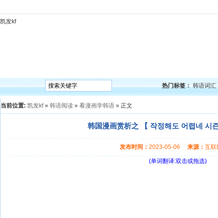
凯发kf
凯发kf
韩语入门
韩语语法
韩语词汇
韩语听力
韩语口语
韩语阅读
韩语视频
韩
热门标签：
韩语词汇
当前位置:
凯发kf
»
韩语阅读
»
看漫画学韩语
» 正文
韩国漫画赏析之 【 작정해도 어렵네 시즌2
发布时间：
2023-05-06
来源：
互
(单词翻译:双击或拖选)