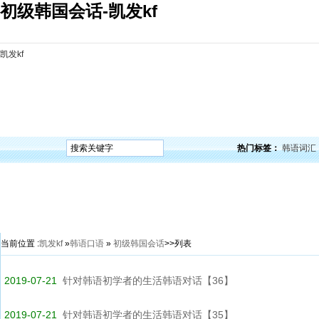
初级韩国会话-凯发kf
凯发kf
凯发kf
韩语入门
韩语语法
韩语词汇
韩语听力
韩语口语
韩语阅读
韩语视频
韩
热门标签：
韩语词汇
当前位置 :
凯发kf
»
韩语口语
»
初级韩国会话
>>列表
2019-07-21
针对韩语初学者的生活韩语对话【36】
2019-07-21
针对韩语初学者的生活韩语对话【35】