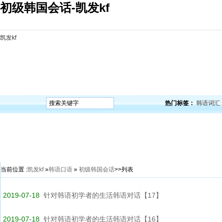
初级韩国会话-凯发kf
凯发kf
凯发kf
韩语入门
韩语语法
韩语词汇
韩语听力
韩语口语
韩语阅读
韩语视频
韩
热门标签：
韩语词汇
当前位置 :
凯发kf
»
韩语口语
»
初级韩国会话
>>列表
2019-07-18
针对韩语初学者的生活韩语对话【17】
2019-07-18
针对韩语初学者的生活韩语对话【16】