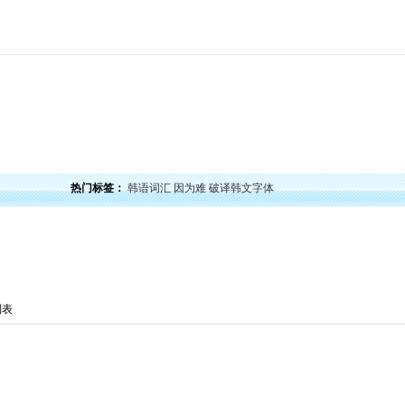
力
韩语口语
韩语阅读
韩语视频
韩语考试
学习经验
韩国文化
韩国娱乐
留学韩
热门标签：
韩语词汇
因为难
破译韩文字体
列表