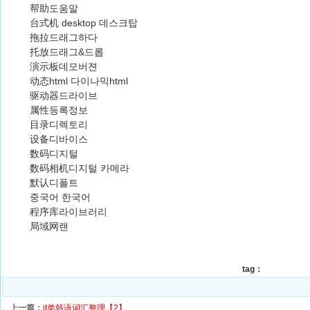
帮助도움말
台式机 desktop 데스크탑
拖拉드래그하다
托放드래그&드롭
演示板데모버젼
动态html 다이나믹html
驱动器드라이브
属性등록정보
目录디렉토리
设备디바이스
数码디지털
数码相机디지털 카메라
默认디폴트
중국어 한국어
程序库라이브러리
局域网랜
tag：
上一篇：
it类韩语词汇整理【2】