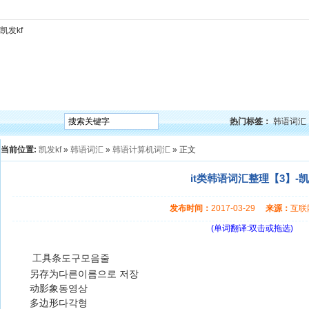
凯发kf
凯发kf
韩语入门
韩语语法
韩语词汇
韩语听力
韩语口语
韩语阅读
韩语视频
韩
热门标签：
韩语词汇
当前位置:
凯发kf
»
韩语词汇
»
韩语计算机词汇
» 正文
it类韩语词汇整理【3】-凯
发布时间：
2017-03-29
来源：
互
(单词翻译:双击或拖选)
工具条도구모음줄
另存为다른이름으로 저장
动影象동영상
多边形다각형