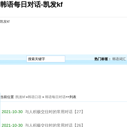
韩语每日对话-凯发kf
凯发kf
凯发kf
韩语入门
韩语语法
韩语词汇
韩语听力
韩语口语
韩语阅读
韩语视频
韩
热门标签：
韩语词汇
当前位置 :
凯发kf
»
韩语口语
»
韩语每日对话
>>列表
2021-10-30
与人积极交往时的常用对话【27】
2021-10-30
与人积极交往时的常用对话【26】