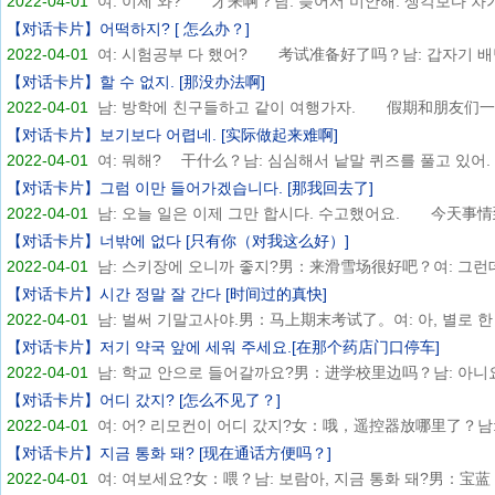
2022-04-01
여: 이제 와? 才来啊？남: 늦어서 미안해. 생각보다 차가 
【对话卡片】어떡하지? [ 怎么办？]
2022-04-01
여: 시험공부 다 했어? 考试准备好了吗？남: 갑자기 배탈
【对话卡片】할 수 없지. [那没办法啊]
2022-04-01
남: 방학에 친구들하고 같이 여행가자. 假期和朋友们一起
【对话卡片】보기보다 어렵네. [实际做起来难啊]
2022-04-01
여: 뭐해? 干什么？남: 심심해서 낱말 퀴즈를 풀고 있어. .
【对话卡片】그럼 이만 들어가겠습니다. [那我回去了]
2022-04-01
남: 오늘 일은 이제 그만 합시다. 수고했어요. 今天事情到
【对话卡片】너밖에 없다 [只有你（对我这么好）]
2022-04-01
남: 스키장에 오니까 좋지?男：来滑雪场很好吧？여: 그런데 
【对话卡片】시간 정말 잘 간다 [时间过的真快]
2022-04-01
남: 벌써 기말고사야.男：马上期末考试了。여: 아, 별로 한 .
【对话卡片】저기 약국 앞에 세워 주세요.[在那个药店门口停车]
2022-04-01
남: 학교 안으로 들어갈까요?男：进学校里边吗？남: 아니요, 
【对话卡片】어디 갔지? [怎么不见了？]
2022-04-01
여: 어? 리모컨이 어디 갔지?女：哦，遥控器放哪里了？남: 탁
【对话卡片】지금 통화 돼? [现在通话方便吗？]
2022-04-01
여: 여보세요?女：喂？남: 보람아, 지금 통화 돼?男：宝蓝，