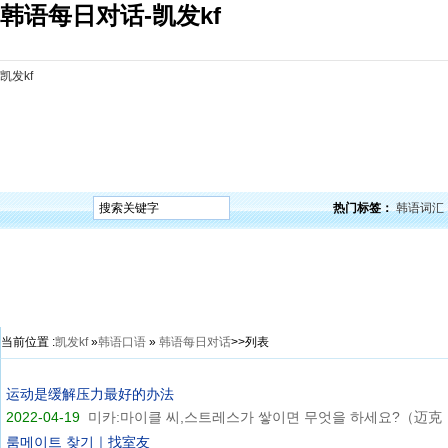
韩语每日对话-凯发kf
凯发kf
凯发kf
韩语入门
韩语语法
韩语词汇
韩语听力
韩语口语
韩语阅读
韩语视频
韩
热门标签：
韩语词汇
当前位置 :
凯发kf
»
韩语口语
»
韩语每日对话
>>列表
运动是缓解压力最好的办法
2022-04-19
미카:마이클 씨,스트레스가 쌓이면 무엇을 하세요?（迈克，
룸메이트 찾기｜找室友