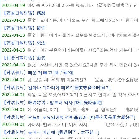
2022-04-19
마이클 씨가 어제 이사를 했습니다.（迈克昨天搬家了）진수
【韩语日常对话】感想
2022-04-13
原文：a:여러분,마지막으로 우리 학교에서6급까지 한국어를 
【韩语日常对话】留学
2022-04-13
原文：한국어가서툴러서실수를한것도지금생각해보면,웃음이
【韩语日常对话】想法
2022-04-13
原文：여러분은언제기분이좋아져요?또는 언제 기분이 나빠져
【韩语日常对话】面试
2022-04-13
原文：a:선배,시간 좀 있으세요?다음 주에 회사 면접이 있어
【对话卡片】매운 거 빼고 [除了辣的]
2022-04-01
남: 보람 씨, 우리 뭐 먹을까요? 宝蓝，我们吃什么好呢？
【对话卡片】얼마나 기다려야 돼요? [需要等多长时间？]
2022-04-01
직원: 처음 오셨어요? 여기 이름하고 연락처 좀 적어 주세요.
【对话卡片】韩语对话：밥부터 먹자 [我们先吃饭吧]
2022-04-01
여: 아름아, 여기! 阿凛，这里！남: 영화는? 电影呢？
【对话卡片】오늘이 토요일이었으면 좋겠어. [如果今天是周六就好了]
2022-04-01
아버지: 벌써 10시네. 이제 자자. 已经10点了，现在睡
【对话卡片】늦어서 미안해. [我迟到了，对不起！]