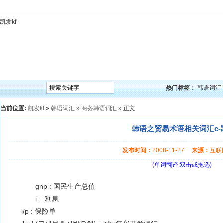
凯发kf
凯发kf
韩语入门
韩语语法
韩语词汇
韩语听力
韩语口语
韩语阅读
韩语视频
韩
热门标签：
韩语词汇
当前位置:
凯发kf
»
韩语词汇
»
商务韩语词汇
» 正文
韩语之贸易术语相关词汇c-凯
发布时间：
2008-11-27
来源：
互
(单词翻译:双击或拖选)
gnp : 国民生产总值
i. : 利息
i/p : 保险单