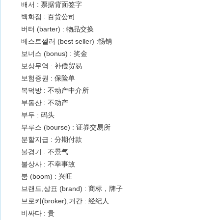
배서 : 票据背面签字
백화점 : 百货公司
버터 (barter) : 物品交换
베스트셀러 (best seller) :畅销
보너스 (bonus) : 奖金
보상무역 : 补偿贸易
보험증권 : 保险单
복덕방 : 不动产中介所
부동산 : 不动产
부두 : 码头
부루스 (bourse) : 证券交易所
분할지급 : 分期付款
불경기 : 不景气
불상사 : 不幸事故
붐 (boom) : 兴旺
브랜드,상표 (brand) : 商标，牌子
브로키(broker),거간 : 经纪人
비싸다 : 贵