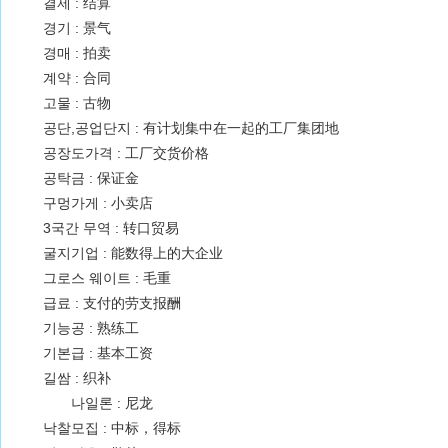
결제 : 结算
경기 : 景气
경매 : 拍卖
계약 : 合同
고물 : 古物
공단,공업단지 : 有计划集中在一起的工厂集团地
공장도가격 : 工厂交货价格
공탁금 : 保证金
구멍가게 : 小卖店
3국간 무역 : 转口贸易
굴지기업 : 能数得上的大企业
그로스 웨이트 : 毛重
급료 : 支付的劳支报酬
기능공 : 熟练工
기본급 : 基本工资
길쌈 : 织补
나일론 : 尼龙
낙찰모집 : 中标，得标