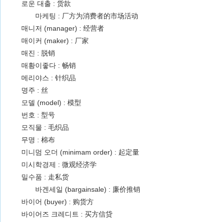
로운 대출 : 货款
마케팅 : 厂方为消费者的市场活动
매니저 (manager) : 经营者
매이커 (maker) : 厂家
매진 : 脱销
매황이좋다 : 畅销
메리야스 : 针织品
명주 : 丝
모델 (model) : 模型
번호 : 型号
모직물 : 毛织品
무명 : 棉布
미니멈 오더 (minimam order) : 起定量
미시학경제 : 微观经济学
밀수품 : 走私货
바겐세일 (bargainsale) : 廉价推销
바이어 (buyer) : 购货方
바이어즈 크레디트 : 买方信贷