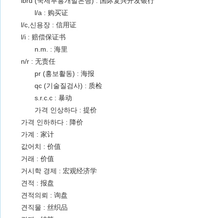
ibrd (국제부흥개발은행) : 国际复兴开发银行
l/a : 购买证
l/c,신용장 : 信用证
l/i : 赔偿保证书
n.m. : 海里
n/r : 无责任
pr (홍보활동) : 海报
qc (기술질검사) : 质检
s.r.c.c : 暴动
가격 인상하다 : 提价
가격 인하하다 : 降价
가계 : 家计
값어치 : 价值
거래 : 价值
거시학 경제 : 宏观经济学
견적 : 报盘
견적의뢰 : 询盘
견직물 : 丝织品