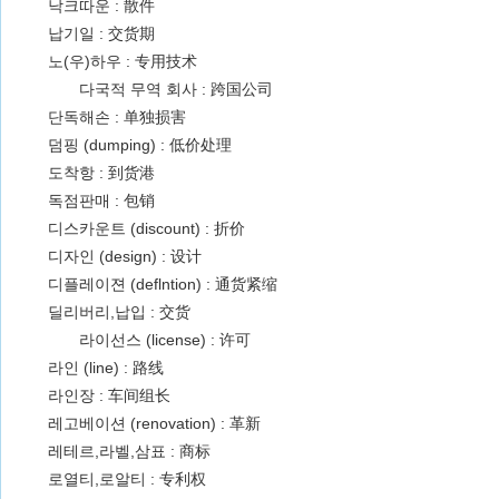
낙크따운 : 散件
납기일 : 交货期
노(우)하우 : 专用技术
다국적 무역 회사 : 跨国公司
단독해손 : 单独损害
덤핑 (dumping) : 低价处理
도착항 : 到货港
독점판매 : 包销
디스카운트 (discount) : 折价
디자인 (design) : 设计
디플레이젼 (deflntion) : 通货紧缩
딜리버리,납입 : 交货
라이선스 (license) : 许可
라인 (line) : 路线
라인장 : 车间组长
레고베이션 (renovation) : 革新
레테르,라벨,삼표 : 商标
로열티,로알티 : 专利权