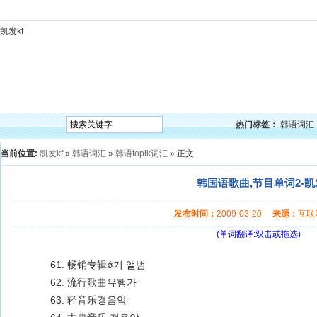
凯发kf
凯发kf
韩语入门
韩语语法
韩语词汇
韩语听力
韩语口语
韩语阅读
韩语视频
韩
热门标签：
韩语词汇
当前位置:
凯发kf
»
韩语词汇
»
韩语topik词汇
» 正文
韩国语歌曲,节目单词2-凯
发布时间：
2009-03-20
来源：
互
(单词翻译:双击或拖选)
61. 畅销专辑ǿ기 앨범
62. 流行歌曲유행가
63. 轻音乐경음악