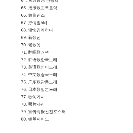
64. 古典音乐 전음악
65. 摇滚歌曲록음악
66. 舞曲덴스
67. 抒情알ǹ비
68. 轻快경쾌하다
69. 新歌신
70. 老歌옛
71. 翻唱歌개편
72. 韩语歌한국노래
73. 英语歌영어노래
74. 中文歌중국노래
75. 广东歌광동노래
76. 日本歌일본노래
77. 歌词가사
78. 照片사진
79. 宣传海报선전포스터
80. 钢琴피아노