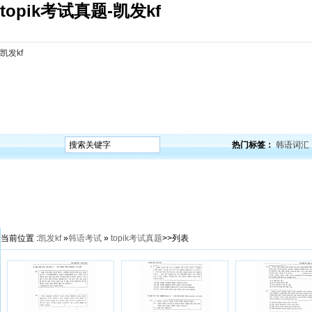
topik考试真题-凯发kf
凯发kf
凯发kf
韩语入门
韩语语法
韩语词汇
韩语听力
韩语口语
韩语阅读
韩语视频
韩
热门标签：
韩语词汇
当前位置 :
凯发kf
»
韩语考试
»
topik考试真题
>>列表