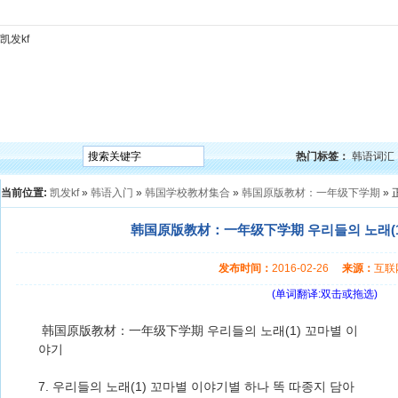
凯发kf
凯发kf
韩语入门
韩语语法
韩语词汇
韩语听力
韩语口语
韩语阅读
韩语视频
韩
热门标签：
韩语词汇
当前位置:
凯发kf
»
韩语入门
»
韩国学校教材集合
»
韩国原版教材：一年级下学期
» 
韩国原版教材：一年级下学期 우리들의 노래(1)
发布时间：
2016-02-26
来源：
互
(单词翻译:双击或拖选)
韩国原版教材：一年级下学期 우리들의 노래(1) 꼬마별 이
야기
7. 우리들의 노래(1) 꼬마별 이야기별 하나 똑 따종지 담아