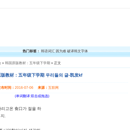
力
韩语口语
韩语阅读
韩语视频
韩语考试
学习经验
韩国文化
韩国娱乐
留学韩
热门标签：
韩语词汇
因为难
破译韩文字体
合
»
韩国原版教材：五年级下学期
» 正文
版教材：五年级下学期 우리들의 글-凯发kf
发布时间：
2016-07-06
来源：
互联网
(单词翻译:双击或拖选)
차리고온 食口가 절을 하
지.