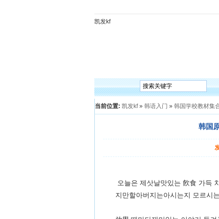
凯发kf
凯发kf
韩语入门
韩语语法
韩语词汇
韩语听
当前位置:
凯发kf
»
韩语入门
»
韩国学校教材集
韩国原
오늘은 제삿날맛있는 飮食 가득 
지만할아버지는아시는지 모르시는