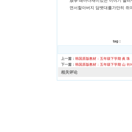
放學 때마다재미있는 이야기 들
면서할아버지 담뱃대를가만히 쥐어
tag：
上一篇：
韩国原版教材：五年级下学期 眞 珠
下一篇：
韩国原版教材：五年级下学期 山 위
相关评论