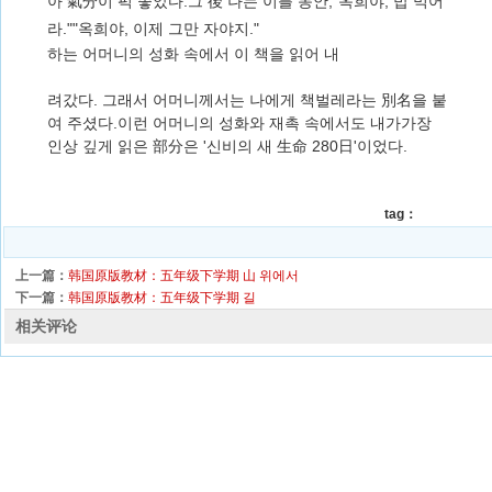
아 氣分이 퍽 좋았다.그 後 나는 이틀 동안,"옥희야, 밥 먹어
라.""옥희야, 이제 그만 자야지."
하는 어머니의 성화 속에서 이 책을 읽어 내
려갔다. 그래서 어머니께서는 나에게 책벌레라는 別名을 붙
여 주셨다.이런 어머니의 성화와 재촉 속에서도 내가가장
인상 깊게 읽은 部分은 '신비의 새 生命 280日'이었다.
tag：
上一篇：
韩国原版教材：五年级下学期 山 위에서
下一篇：
韩国原版教材：五年级下学期 길
相关评论