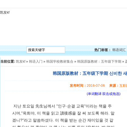
凯发kf
凯发kf
韩语入门
韩语语法
韩语词汇
韩语听力
韩语口语
韩语阅读
韩语视频
韩
热门标签：
韩语词汇
当前位置:
凯发kf
»
韩语入门
»
韩国学校教材集合
»
韩国原版教材：五年级下学期
» 
韩国原版教材：五年级下学期 신비한 새 
发布时间：
2016-07-06
来源：
互
(单词翻译:双击或拖选)
지난 토요일 先生님께서 "인구·순결 교육"이라는 책을 주
시며,"옥희야, 이 책을 읽고 讀後感을 잘 써 보도록 해라. 알
겠니?"라고 말씀하셨다. 이 책을 받는 순간 재미있을 것 같