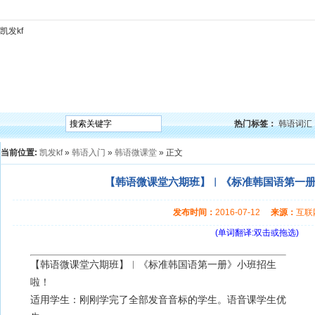
凯发kf
凯发kf
韩语入门
韩语语法
韩语词汇
韩语听力
韩语口语
韩语阅读
韩语视频
韩
热门标签：
韩语词汇
当前位置:
凯发kf
»
韩语入门
»
韩语微课堂
» 正文
【韩语微课堂六期班】︳《标准韩国语第一册》
发布时间：
2016-07-12
来源：
互
(单词翻译:双击或拖选)
【韩语微课堂六期班】︳《标准韩国语第一册》小班招生
啦！
适用学生：刚刚学完了全部发音音标的学生。语音课学生优