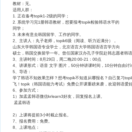
教材：无。
适用人群：
1. 正在备考topik1-2级的同学；
2. 系统学习完1册韩语教材，想要报考topik检验韩语水平的
同学；
3. 未来有意去韩国留学、工作的同学。
2、主讲人：丸子老师，topik6级（阅读、听力近满分），
山东大学韩国语专业学士，北京语言大学韩国语语言学方向
硕士，韩国交换留学一年。曾任国家汉办孔子学院赴韩志愿者韩
3、主讲时间：8月29日，周二晚20:00-21：00点
4、讲课形式：语音 文字 图片，50分钟讲课时间，10分钟自由讨
5、导语：
学了韩语不知效果怎样？想考topik不知道从哪报名？自己复习to
飞！topik（韩国语能力考试）免费公开课重磅来袭，欢迎韩语爱
6、参加方式：
1）加孟孟韩语微信krlearn3好友，回复报名上课。
孟孟韩语
2）上课将提前3小时截止报名。
7、报名费用：免费。
8、上课地点：