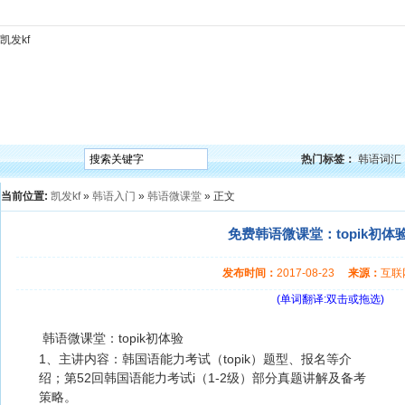
凯发kf
凯发kf
韩语入门
韩语语法
韩语词汇
韩语听力
韩语口语
韩语阅读
韩语视频
韩
热门标签：
韩语词汇
当前位置:
凯发kf
»
韩语入门
»
韩语微课堂
» 正文
免费韩语微课堂：topik初体验
发布时间：
2017-08-23
来源：
互
(单词翻译:双击或拖选)
韩语微课堂：topik初体验
1、主讲内容：韩国语能力考试（topik）题型、报名等介
绍；第52回韩国语能力考试i（1-2级）部分真题讲解及备考
策略。