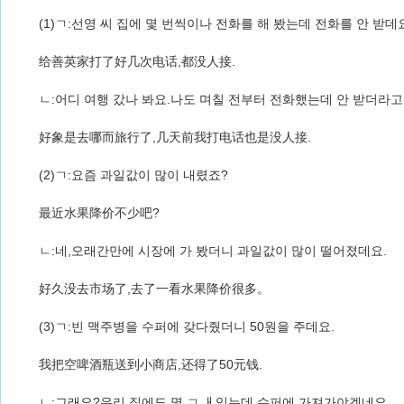
(1)ㄱ:선영 씨 집에 몇 번씩이나 전화를 해 봤는데 전화를 안 받데
给善英家打了好几次电话,都没人接.
ㄴ:어디 여행 갔나 봐요.나도 며칠 전부터 전화했는데 안 받더라
好象是去哪而旅行了,几天前我打电话也是没人接.
(2)ㄱ:요즘 과일값이 많이 내렸죠?
最近水果降价不少吧?
ㄴ:네,오래간만에 시장에 가 봤더니 과일값이 많이 떨어졌데요.
好久没去市场了,去了一看水果降价很多。
(3)ㄱ:빈 맥주병을 수퍼에 갖다줬더니 50원을 주데요.
我把空啤酒瓶送到小商店,还得了50元钱.
ㄴ:그래요?우리 집에도 몇 ㄱ ㅐ있는데 수퍼에 가져가야겠네요.