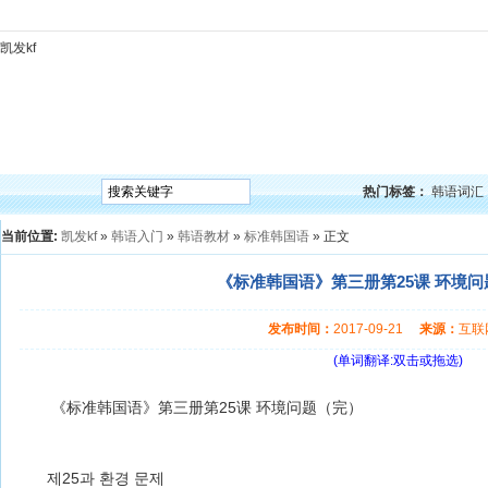
凯发kf
凯发kf
韩语入门
韩语语法
韩语词汇
韩语听力
韩语口语
韩语阅读
韩语视频
韩
热门标签：
韩语词汇
当前位置:
凯发kf
»
韩语入门
»
韩语教材
»
标准韩国语
» 正文
《标准韩国语》第三册第25课 环境问题
发布时间：
2017-09-21
来源：
互
(单词翻译:双击或拖选)
《标准韩国语》第三册第25课 环境问题（完）
제25과 환경 문제