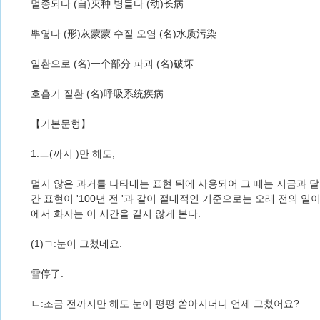
멀종되다 (自)灭种 병들다 (动)长病
뿌옇다 (形)灰蒙蒙 수질 오염 (名)水质污染
일환으로 (名)一个部分 파괴 (名)破坏
호흡기 질환 (名)呼吸系统疾病
【기본문형】
1.ㅡ(까지 )만 해도,
멀지 않은 과거를 나타내는 표현 뒤에 사용되어 그 때는 지금과 
간 표현이 '100년 전 '과 같이 절대적인 기준으로는 오래 전의 일
에서 화자는 이 시간을 길지 않게 본다.
(1)ㄱ:눈이 그쳤네요.
雪停了.
ㄴ:조금 전까지만 해도 눈이 평평 쏟아지더니 언제 그쳤어요?