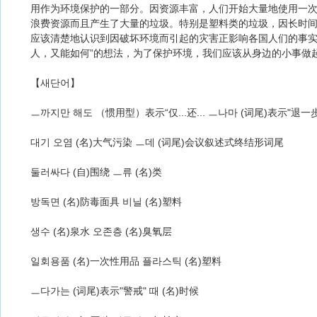
用作为环境保护的一部分。因资源丰富，人们开始大量地使用一
浪费资源而且产生了大量的垃圾。特别是塑料类的垃圾，因长时
应该清楚地认识到因破坏环境而引起的灾害正影响各国人们的事实
人，又能如何”的想法，为了保护环境，我们应该从身边的小事做
【새단어】
ㅡ까지만 해도 （惯用型）表示“仅...还... ㅡ나마 (词尾)表示"退一
대기 오염 (名)大气污染 ㅡ데 (词尾)会议叙述式终结形词尾
둘러싸다 (自)围绕 ㅡ류 (名)类
방독면 (名)防毒面具 비닐 (名)塑料
생수 (名)泉水 오존층 (名)臭氧层
일회용품 (名)一次性用品 플라스틱 (名)塑料
ㅡ다가는 (词尾)表示"警戒" 때 (名)时候