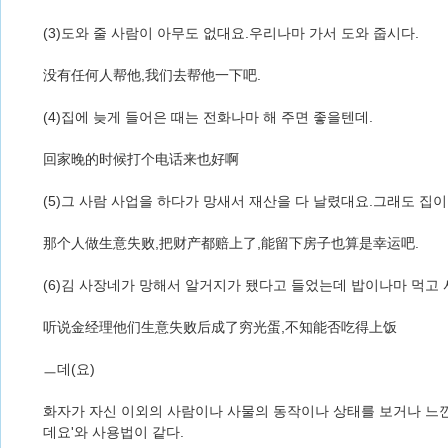
(3)도와 줄 사람이 아무도 없대요.우리나마 가서 도와 줍시다.
没有任何人帮他,我们去帮他一下吧.
(4)집에 늦게 들어은 때는 전화나마 해 주면 좋을텐데.
回家晚的时候打个电话来也好啊
(5)그 사람 사업을 하다가 망새서 재산을 다 날렸대요.그래도 집
那个人做生意失败,把财产都赔上了,能留下房子也算是幸运吧.
(6)김 사장네가 망해서 알거지가 됐다고 들었는데 밥이나마 먹고
听说金经理他们生意失败后成了穷光蛋,不知能否吃得上饭
ㅡ데(요)
화자가 자신 이외의 사람이나 사물의 동작이나 상태를 보거나 느낀
데요'와 사용법이 같다.