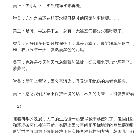
美正：去小店下，买瓶纯净水来再走。
智英：几年之前还在想买水喝只是其他国家的事情呢。。。
美正：是呀。再这样下去，总有一天连空气都要买着呼吸了。
智英：还好现在开始环境保护了，算是万幸了。最近轿车的尾气
难。衣服只穿一天，就粘满黑色的污垢。
美正：也许是今天的天气灰蒙蒙的缘故，烟云现象更加地严重了
蒙蒙的。
智英：新闻上看说，因公害污染，呼吸道系统病的患者也很多。
美正：总之我们大家不保护环境的话，不久的将来，可能就要戴
（2）
随着科学的发展，人们的生活也一起变得越来越便利了。但因此
和环境破坏也接连不断。实际上因公害问题围绕地球的臭氧层遭到
最近世界各国为了保护环境正在实施各种各样的方法。韩国几年