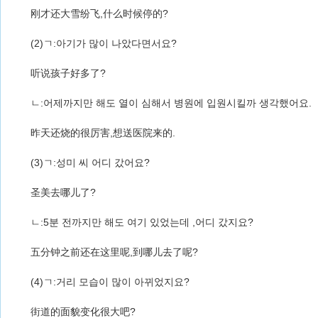
刚才还大雪纷飞,什么时候停的?
(2)ㄱ:아기가 많이 나았다면서요?
听说孩子好多了?
ㄴ:어제까지만 해도 열이 심해서 병원에 입원시킬까 생각했어요.
昨天还烧的很厉害,想送医院来的.
(3)ㄱ:성미 씨 어디 갔어요?
圣美去哪儿了?
ㄴ:5분 전까지만 해도 여기 있었는데 ,어디 갔지요?
五分钟之前还在这里呢,到哪儿去了呢?
(4)ㄱ:거리 모습이 많이 아뀌었지요?
街道的面貌变化很大吧?