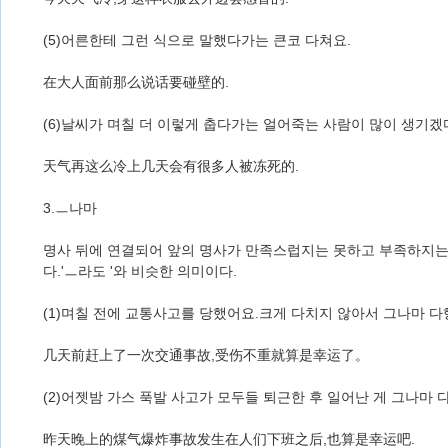
(5)어른한테 그런 식으로 말했다가는 큰코 다쳐요.
在大人面前那么说话要碰壁的.
(6)날씨가 며칠 더 이렇게 춥다가는 얼어죽는 사람이 많이 생기겠
天气再这么冷上几天会有很多人被冻死的.
3.ㅡ나마
명사 뒤에 연결되어 앞의 명사가 만족스럽지는 못하고 부족하지는
다.'ㅡ라도 '와 비슷한 의미이다.
(1)며칠 전에 교통사고를 당했어요.크게 다치지 않아서 그나마 다
几天前赶上了一次交通事故,受伤不重就算是幸运了。
(2)어젯밤 가스 푹발 사고가 모두들 퇴근한 후 일어난 게 그나마 
昨天晚上的煤气爆炸事故发生在人们下班之后,也算是幸运吧.