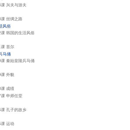
4课 兴夫与游夫
课 丝绸之路
活风俗
2课 韩国的生活风俗
课 首尔
兵马俑
0课 秦始皇陵兵马俑
课 外貌
课 成绩
课 申师任堂
6课 孔子的故乡
课 运动