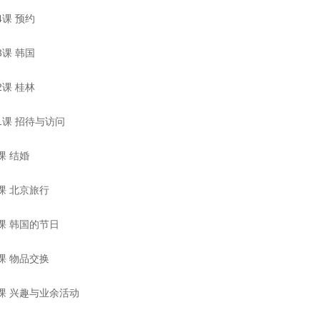
课 预约
课 韩国
课 桂林
1课 招待与访问
课 结婚
课 北京旅行
课 韩国的节日
课 物品交换
课 兴趣与业余活动