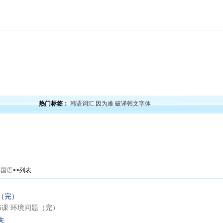
力
韩语口语
韩语阅读
韩语视频
韩语考试
学习经验
韩国文化
韩国娱乐
留学韩
热门标签：
韩语词汇
因为难
破译韩文字体
韩国语
>>列表
（完）
5课 环境问题（完）
夫