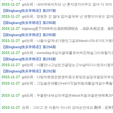
2015-11-27
gd台词：내버려둬어차피 난 혼자였지아무도 없어 다 의미 없
【跟bigbang快乐学韩语】第297期
2015-11-27
gd台词：영원한 건 절대 없어결국에 넌 변했지이유도 없어 진
【跟bigbang快乐学韩语】第296期
2015-11-27
bigbang是于2006年出道的韩国组合 ，由队长权志龙、崔胜
【跟bigbang快乐学韩语】第295期
2015-11-27
gd台词：나돌아갈게내가왔던그길로black너와내가뜨거웠던
【跟bigbang快乐学韩语】第294期
2015-11-27
gd台词：someday세상의끝에홀로버려진채널그리워할지도yea
【跟bigbang快乐学韩语】第293期
2015-11-27
gd台词：너를만나고남은건끝없는고뇌날마다시련과시험의연
【跟bigbang快乐学韩语】第292期
2015-11-27
gd台词：사랑의본명은분명히증오희망은실망과절망의부모어
2015-11-27
gd台词：그입술은새빨간red거짓말처럼새빨갛게갈수록둘만
2015-11-27
gd台词：우울한내세상의색깔은black처음과끝은변해흑과백
2015-11-27
台词：그리고 전 아줌마 아니라 강대순인데요.翻译：还有我