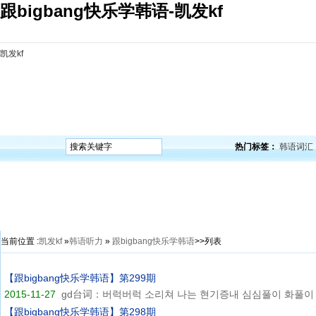
跟bigbang快乐学韩语-凯发kf
凯发kf
凯发kf
韩语入门
韩语语法
韩语词汇
韩语听力
韩语口语
韩语阅读
韩语视频
韩
热门标签：
韩语词汇
当前位置 :
凯发kf
»
韩语听力
»
跟bigbang快乐学韩语
>>列表
【跟bigbang快乐学韩语】第299期
2015-11-27
gd台词：버럭버럭 소리쳐 나는 현기증내 심심풀이 화풀이 상
【跟bigbang快乐学韩语】第298期