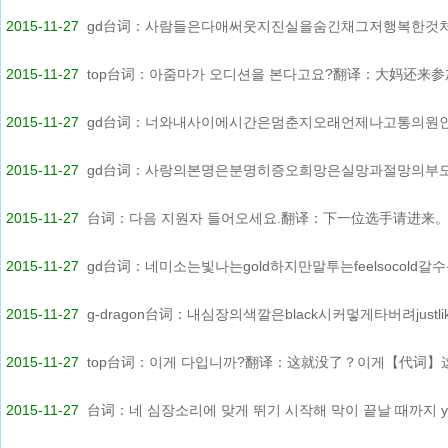
2015-11-27
gd台词：사람들은다애써웃지진실을숨긴채그저행복한것처럼
2015-11-27
top台词：아줌마가 오디션을 본다고요?翻译：大妈还来参加
2015-11-27
gd台词：너와내사이에시간은멈춘지오래언제나고통의원인은
2015-11-27
gd台词：사랑의본명은분명히증오희망은실망과절망의부모어
2015-11-27
台词：다음 지원자 들어오세요.翻译：下一位选手请进来。다
2015-11-27
gd台词：네미소는빛나는gold하지만말투는feelsocold갈수록
2015-11-27
g-dragon台词：내심장의색깔은black시커멓게타버려justliket
2015-11-27
top台词：이게 다입니까?翻译：这就没了？이게【代词】这是.
2015-11-27
台词：네 심장소리에 맞게 뛰기 시작해 막이 끝날 때까지 yei