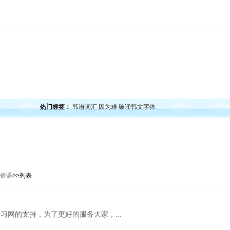
力
韩语口语
韩语阅读
韩语视频
韩语考试
学习经验
韩国文化
韩国娱乐
留学韩
热门标签：
韩语词汇
因为难
破译韩文字体
俗语
>>列表
习网的支持，为了更好的服务大家，...