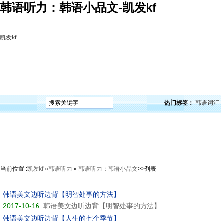
韩语听力：韩语小品文-凯发kf
凯发kf
凯发kf
韩语入门
韩语语法
韩语词汇
韩语听力
韩语口语
韩语阅读
韩语视频
韩
热门标签：
韩语词汇
当前位置 :
凯发kf
»
韩语听力
»
韩语听力：韩语小品文
>>列表
韩语美文边听边背【明智处事的方法】
2017-10-16
韩语美文边听边背【明智处事的方法】
韩语美文边听边背【人生的七个季节】