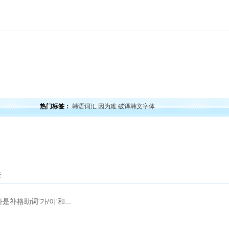
力
韩语口语
韩语阅读
韩语视频
韩语考试
学习经验
韩国文化
韩国娱乐
留学韩
热门标签：
韩语词汇
因为难
破译韩文字体
表
다是补格助词'가/이'和...