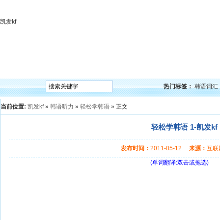
凯发kf
凯发kf
韩语入门
韩语语法
韩语词汇
韩语听力
韩语口语
韩语阅读
韩语视频
韩
热门标签：
韩语词汇
当前位置:
凯发kf
»
韩语听力
»
轻松学韩语
» 正文
轻松学韩语 1-凯发kf
发布时间：
2011-05-12
来源：
互
(单词翻译:双击或拖选)