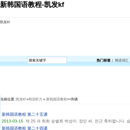
新韩国语教程-凯发kf
凯发kf
凯发kf
韩语入门
韩语语法
韩语词汇
韩语听力
韩语口语
韩语阅读
韩语视频
韩
热门标签：
韩语词汇
当前位置 :
凯发kf
»
韩语听力
»
新韩国语教程
>>列表
新韩国语教程 第二十五课
2013-03-15
제 25 과 회화 송별회 박성미: 장민 씨, 전근 축하합니다. 승.
新韩国语教程 第二十四课