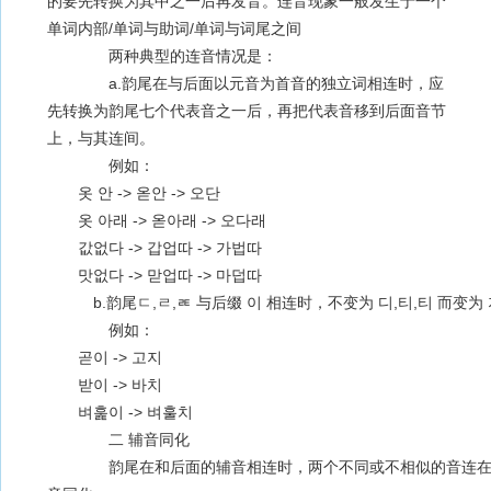
的要先转换为其中之一后再发音。连音现象一般发生于一个
单词内部/单词与助词/单词与词尾之间
两种典型的连音情况是：
a.韵尾在与后面以元音为首音的独立词相连时，应
先转换为韵尾七个代表音之一后，再把代表音移到后面音节
上，与其连间。
例如：
옷 안 -> 옫안 -> 오단
옷 아래 -> 옫아래 -> 오다래
값없다 -> 갑업따 -> 가법따
맛없다 -> 맏업따 -> 마덥따
b.韵尾ㄷ,ㄹ,ㄾ 与后缀 이 相连时，不变为 디,티,티 而变为 
例如：
곧이 -> 고지
받이 -> 바치
벼훑이 -> 벼훌치
二 辅音同化
韵尾在和后面的辅音相连时，两个不同或不相似的音连在