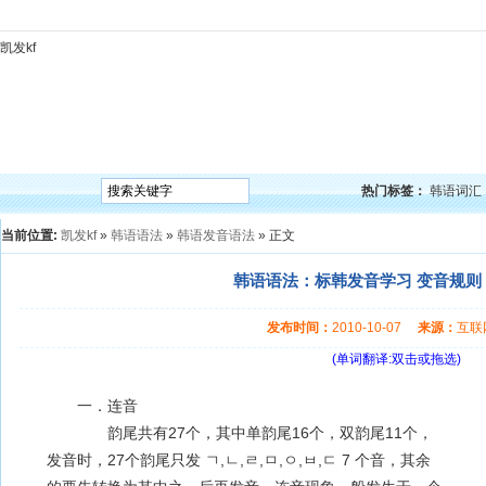
凯发kf
凯发kf
韩语入门
韩语语法
韩语词汇
韩语听力
韩语口语
韩语阅读
韩语视频
韩
热门标签：
韩语词汇
当前位置:
凯发kf
»
韩语语法
»
韩语发音语法
» 正文
韩语语法：标韩发音学习 变音规则（
发布时间：
2010-10-07
来源：
互
(单词翻译:双击或拖选)
一．连音
韵尾共有27个，其中单韵尾16个，双韵尾11个，
发音时，27个韵尾只发 ㄱ,ㄴ,ㄹ,ㅁ,ㅇ,ㅂ,ㄷ 7 个音，其余