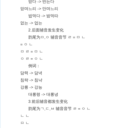
맏다 -> 반는다
맏며느리 -> 만며느리
밥먹다 -> 밤먹따
없는 -> 업는
2.后面辅音发生变化
韵尾为ㅁ,ㅇ 辅音音节 ㄹ = ㅁ ㄴ
= ㅇ ㄴ
ㅁ ㄹ = ㅁ ㄴ
ㅇ ㄹ = ㅇ ㄴ
例词：
담력 -> 담녁
침략 -> 침냑
강릉 -> 강능
대롱령 -> 대롱녕
3.前后辅音都发生变化
韵尾为ㄱ,ㄷ,ㅂ 辅音音节 ㄹ = ㅇ ㄴ
ㄴ ㄴ
ㅁ ㄴ