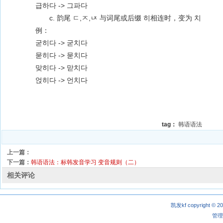
급하다 -> 그파다
c. 韵尾 ㄷ,ㅈ,ㄵ 与词尾或后缀 히相连时，变为 치
例：
굳히다 -> 굳치다
묻히다 -> 묻치다
맞히다 -> 맏치다
얹히다 -> 언치다
tag：
韩语语法
上一篇：
下一篇：
韩语语法：标韩发音学习 变音规则（二）
相关评论
凯发kf copyright © 2
管理