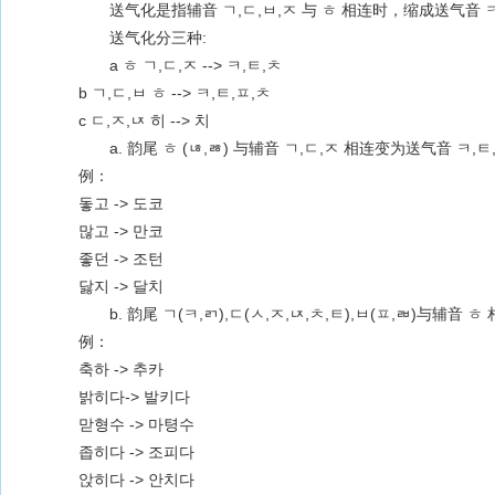
送气化是指辅音 ㄱ,ㄷ,ㅂ,ㅈ 与 ㅎ 相连时，缩成送气音 ㅋ,
送气化分三种:
a ㅎ ㄱ,ㄷ,ㅈ --> ㅋ,ㅌ,ㅊ
b ㄱ,ㄷ,ㅂ ㅎ --> ㅋ,ㅌ,ㅍ,ㅊ
c ㄷ,ㅈ,ㄵ 히 --> 치
a. 韵尾 ㅎ (ㄶ,ㅀ) 与辅音 ㄱ,ㄷ,ㅈ 相连变为送气音 ㅋ,ㅌ
例：
돟고 -> 도코
많고 -> 만코
좋던 -> 조턴
닳지 -> 달치
b. 韵尾 ㄱ(ㅋ,ㄺ),ㄷ(ㅅ,ㅈ,ㄵ,ㅊ,ㅌ),ㅂ(ㅍ,ㄼ)与辅音
例：
축하 -> 추카
밝히다-> 발키다
맏형수 -> 마텽수
좁히다 -> 조피다
앉히다 -> 안치다