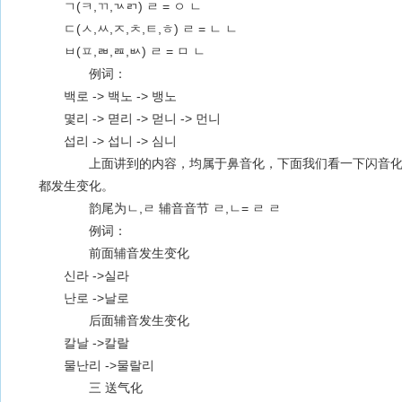
ㄱ(ㅋ,ㄲ,ㄳㄺ) ㄹ = ㅇ ㄴ
ㄷ(ㅅ,ㅆ,ㅈ,ㅊ,ㅌ,ㅎ) ㄹ = ㄴ ㄴ
ㅂ(ㅍ,ㄼ,ㄿ,ㅄ) ㄹ = ㅁ ㄴ
例词：
백로 -> 백노 -> 뱅노
몇리 -> 멷리 -> 먿니 -> 먼니
섭리 -> 섭니 -> 심니
上面讲到的内容，均属于鼻音化，下面我们看一下闪音化
都发生变化。
韵尾为ㄴ,ㄹ 辅音音节 ㄹ,ㄴ= ㄹ ㄹ
例词：
前面辅音发生变化
신라 ->실라
난로 ->날로
后面辅音发生变化
칼날 ->칼랄
물난리 ->물랄리
三 送气化