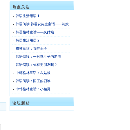
热点关注
韩语生活用语 1
韩语阅读:韩语安徒生童话——沉默
的书(3)
韩语格林童话——灰姑娘
韩语生活用语 2
格林童话：青蛙王子
韩语阅读：一只饿肚子的老虎
韩语阅读：你有男朋友吗？
中韩格林童话：灰姑娘
韩语阅读：国王的召唤
中韩格林童话：小精灵
论坛新贴
]