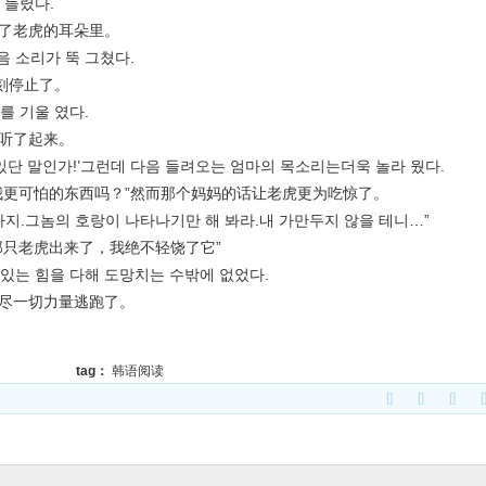
 들렸다.
了老虎的耳朵里。
 소리가 뚝 그쳤다.
刻停止了。
 기울 였다.
听了起来。
단 말인가!’그런데 다음 들려오는 엄마의 목소리는더욱 놀라 웠다.
更可怕的东西吗？”然而那个妈妈的话让老虎更为吃惊了。
.그놈의 호랑이 나타나기만 해 봐라.내 가만두지 않을 테니…”
只老虎出来了，我绝不轻饶了它”
는 힘을 다해 도망치는 수밖에 없었다.
尽一切力量逃跑了。
tag：
韩语阅读
[]
[]
[]
[