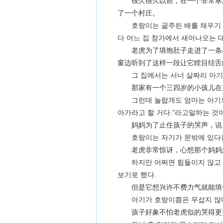
很久很久以前，在一个非常寒
了一个村庄。
호랑이는 굶주린 배를 채우기 
다 어느 집 창가에서 새어나오는 
老虎为了填饱肚子走进了一条
窗边听到了这样一段让它瞠目结舌
그 집에서는 서너 살짜리 아기가
那家有一个三四岁的小孩儿在
그런데 놀랍게도 엄마는 아기의 
아가라고 할 거다.”라고말하는 것
妈妈为了止住孩子的哭声，说：
호랑이는 자기가 문밖에 있다는 
老虎非常惊讶，心想那个妈妈
하지만 어쩌면 힘들이지 않고 배
보기로 했다.
但是它想兴许不费力气就能填饱
아기가 호랑이쯤은 무섭지 않다는
孩子好象不怕老虎似的哭得更大