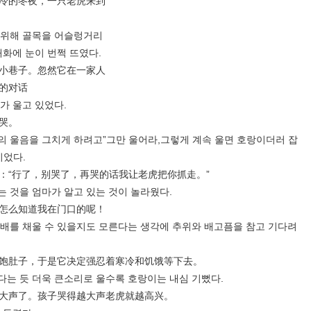
冷的冬夜，一只老虎来到
위해 골목을 어슬렁거리
대화에 눈이 번쩍 뜨였다.
小巷子。忽然它在一家人
的对话
 울고 있었다.
哭。
울음을 그치게 하려고”그만 울어라,그렇게 계속 울면 호랑이더러 잡
이었다.
“行了，别哭了，再哭的话我让老虎把你抓走。”
것을 엄마가 알고 있는 것이 놀라웠다.
怎么知道我在门口的呢！
를 채울 수 있을지도 모른다는 생각에 추위와 배고픔을 참고 기다려
肚子，于是它决定强忍着寒冷和饥饿等下去。
 듯 더욱 큰소리로 울수록 호랑이는 내심 기뻤다.
声了。孩子哭得越大声老虎就越高兴。