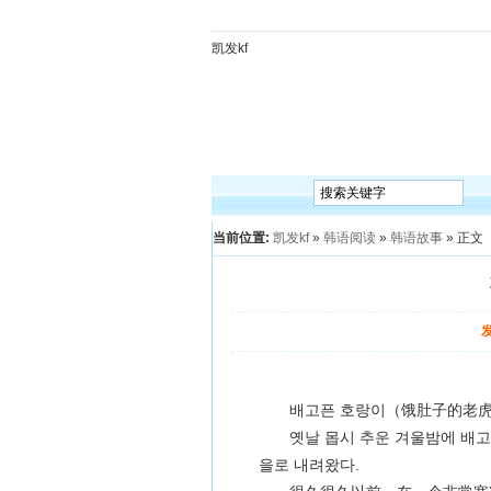
凯发kf
凯发kf
韩语入门
韩语语法
韩语词汇
韩语听
当前位置:
凯发kf
»
韩语阅读
»
韩语故事
» 正文
배고픈 호랑이（饿肚子的老
옛날 몹시 추운 겨울밤에 배고픈
을로 내려왔다.