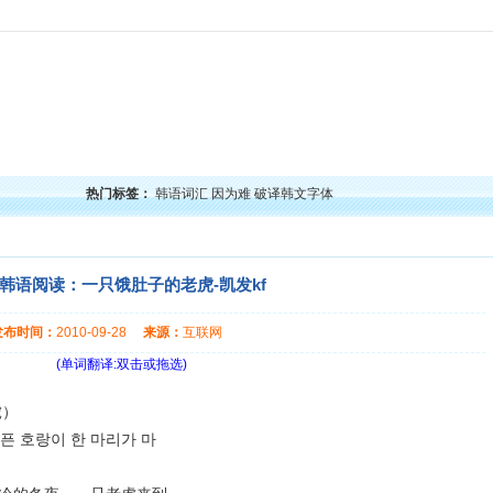
力
韩语口语
韩语阅读
韩语视频
韩语考试
学习经验
韩国文化
韩国娱乐
留学韩
热门标签：
韩语词汇
因为难
破译韩文字体
韩语阅读：一只饿肚子的老虎-凯发kf
发布时间：
2010-09-28
来源：
互联网
(单词翻译:双击或拖选)
虎）
 호랑이 한 마리가 마