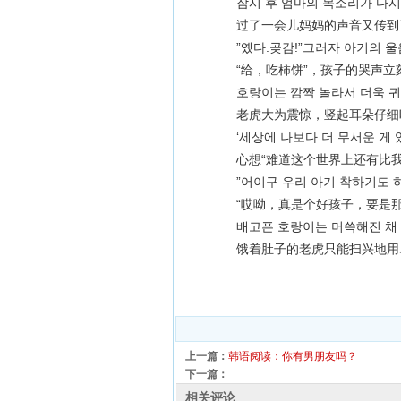
잠시 후 엄마의 목소리가 다시
过了一会儿妈妈的声音又传到
”옜다.곶감!”그러자 아기의 울음
“给，吃柿饼”，孩子的哭声立
호랑이는 깜짝 놀라서 더욱 귀를
老虎大为震惊，竖起耳朵仔细
‘세상에 나보다 더 무서운 게 있
心想“难道这个世界上还有比我
”어이구 우리 아기 착하기도 하지
“哎呦，真是个好孩子，要是那
배고픈 호랑이는 머쓱해진 채 있
饿着肚子的老虎只能扫兴地用
上一篇：
韩语阅读：你有男朋友吗？
下一篇：
相关评论