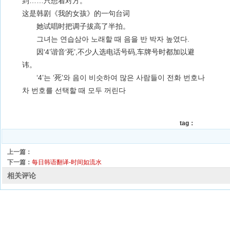
到……只想着对方。
这是韩剧《我的女孩》的一句台词
她试唱时把调子拔高了半拍。
그녀는 연습삼아 노래할 때 음을 반 박자 높였다.
因‘4’谐音‘死’,不少人选电话号码,车牌号时都加以避
讳。
‘4’는 ‘死’와 음이 비슷하여 많은 사람들이 전화 번호나
차 번호를 선택할 때 모두 꺼린다
tag：
上一篇：
下一篇：
每日韩语翻译-时间如流水
相关评论