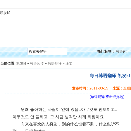
凯发kf
凯发kf
韩语入门
韩语语法
韩语词汇
韩语听力
韩语口语
韩语阅读
韩语视频
韩
热门标签：
韩语词汇
当前位置:
凯发kf
»
韩语阅读
»
韩语翻译
» 正文
每日韩语翻译-凯发kf
发布时间：
2011-03-15
来源：
互
(单词翻译:双击或拖选)
원래 좋아하는 사람이 앞에 있음..아무것도 안보이고..
아무것도 안 들리고..그 사람 생각만 하게 되잖아요.
向来在喜欢的人身边，别的什么也看不到，什么也听不