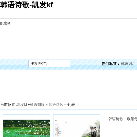
韩语诗歌-凯发kf
凯发kf
凯发kf
韩语入门
韩语语法
韩语词汇
韩语听力
韩语口语
韩语阅读
韩语视频
韩
热门标签：
韩语词汇
当前位置 :
凯发kf
»
韩语阅读
»
韩语诗歌
>>列表
韩语诗歌：歌颂