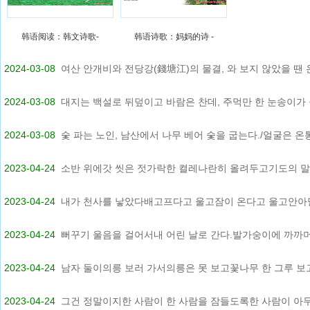
韩语阅读：韩文诗歌-
韩语诗歌：妈妈的诗 -
2024-03-08
여산 안개비와 전당강(錢塘江)의 물결, 와 보지 않았을 땐 온.
2024-03-08
대지는 백설로 뒤덮이고 바람은 찬데, 주먹만 한 눈송이가 공
2024-03-08
숯 파는 노인, 남산에서 나무 베어 숯을 굽는다./얼굴은 온통.
2023-04-24
소반 위에갓 씻은 젓가락한 켤레나란히 올려두고기도의 말을 
2023-04-24
내가 천사를 낳았다배고프다고 울고잠이 온다고 울고안아달
2023-04-24
뻐꾸기 울음을 걸어서내 어린 날로 간다.발가숭이에 까까머리
2023-04-24
남자 둘이의릉 보러 가서의릉은 못 보고꽃나무 한 그루 보고 
2023-04-24
그건 정말이지한 사람이 한 사람을 잠들도록한 사람이 아무도