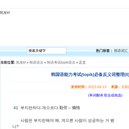
凯发kf
凯发kf
韩语入门
韩语语法
韩语词汇
韩语听力
韩语口语
韩语阅读
韩语视频
韩
热门标签：
韩语词汇
当前位置:
凯发kf
»
韩语语法
»
韩语考试topik语法
» 正文
韩国语能力考试(topik)必备反义词整理(6)
发布时间：
2015-04-13
来源：
互
(单词翻译:双击或拖选)
41. 부지런하다-게으르다 勤劳 – 懒惰
사람은 부지런해야 해, 게으른 사람이 성공하는 거 봤
니?