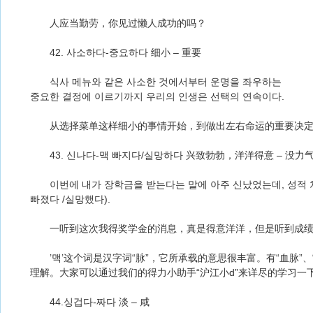
人应当勤劳，你见过懒人成功的吗？
42. 사소하다-중요하다 细小 – 重要
식사 메뉴와 같은 사소한 것에서부터 운명을 좌우하는
중요한 결정에 이르기까지 우리의 인생은 선택의 연속이다.
从选择菜单这样细小的事情开始，到做出左右命运的重要决定
43. 신나다-맥 빠지다/실망하다 兴致勃勃，洋洋得意 – 没力
이번에 내가 장학금을 받는다는 말에 아주 신났었는데, 성적 처
빠졌다 /실망했다).
一听到这次我得奖学金的消息，真是得意洋洋，但是听到成绩
’맥’这个词是汉字词“脉”，它所承载的意思很丰富。有“血脉”、“
理解。大家可以通过我们的得力小助手“沪江小d”来详尽的学习一
44.싱겁다-짜다 淡 – 咸