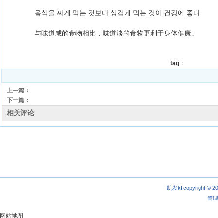
음식을 짜게 먹는 것보다 싱겁게 먹는 것이 건강에 좋다.
与味道咸的食物相比，味道淡的食物更利于身体健康。
tag：
上一篇：
下一篇：
相关评论
凯发kf copyright © 2
管理
网站地图