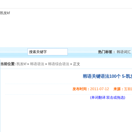
凯发kf
凯发kf
韩语入门
韩语语法
韩语词汇
韩语听力
韩语口语
韩语阅读
韩语视频
韩
热门标签：
韩语词汇
当前位置:
凯发kf
»
韩语语法
»
韩语综合语法
» 正文
韩语关键语法100个 5-凯发
发布时间：
2011-07-12
来源：
互
(单词翻译:双击或拖选)